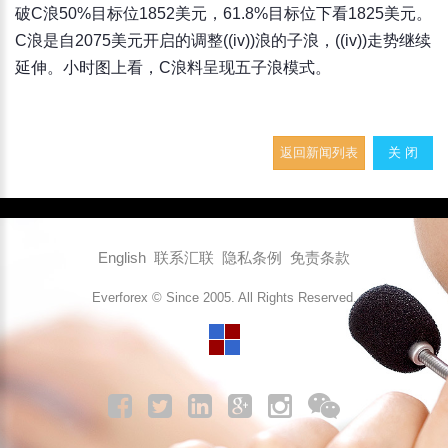
破C浪50%目标位1852美元，61.8%目标位下看1825美元。
C浪是自2075美元开启的调整((iv))浪的子浪，((iv))走势继续
延伸。小时图上看，C浪料呈现五子浪模式。
返回新闻列表
关 闭
English
联系汇联
隐私条例
免责条款
Everforex © Since 2005. All Rights Reserved.