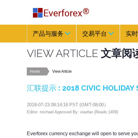
产品与服务
交易平台
实时
VIEW ARTICLE
文章阅
Home
View Article
汇联提示
:
2018 CIVIC HOLIDA
2018-07-23 08:14:16
PST (
GMT-08:00
）
Editor: michael Approved By: xiaofan (Reads:1409)
Everforex currency exchange will open to serve yo