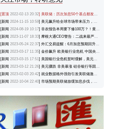
[置顶
2022-02-13 20:32
] 美联储：历次加息50个基点都发生了什么？
[新闻
2024-11-15 10:59
] 美元飙升给全球市场带来压力，涨势能否延续？
[新闻
2024-08-19 10:17
] 非农报告本周要下修100万？！黄金与美元会如何反应？
[新闻
2023-11-07 18:33
] 摩根大通CEO警告：二战来最严重的全球危机或将来临，因俄乌冲突和中东冲突持续
[新闻
2023-05-24 22:37
] 外汇交易提醒：6月加息预期回升+投资者寻求避险，美元刷新逾两个月高点
[新闻
2023-03-17 11:35
] 金价飙升 欧美银行业危机 中国央行降准支持避险黄金
[新闻
2023-03-15 17:51
] 美国银行业危机暂时缓解，美元和美联储政策前景机构怎么看？
[新闻
2023-03-12 21:26
] 美元骤跌 非美暴涨 硅谷银行等因素推动金价突破1880，机构看涨
[新闻
2023-02-03 20:42
] 就业数据格外强劲引发美联储激进行动担忧，美元创近四个半月最佳单日表现
[新闻
2022-10-04 22:40
] 市场预期美联储放缓加息步伐，金价触及三周高位，OPEC+将减产助力油价大涨近4%