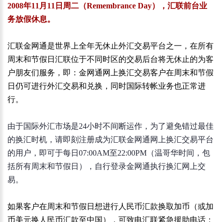
2008
年
11
月
11
日周二（
Remembrance Day
），汇联前台业
务放假休息。
汇联金网通是世界上全年无休止外汇交易平台之一，在所有
周末和节假日汇联位于不同时区的交易后台将无休止的为客
户朋友们服务，即：金网通网上换汇交易客户在周末和节假
日仍可进行外汇交易和兑换，同时国际转帐业务也正常进
行。
由于国际外汇市场是
24
小时不间断运作，为了避免错过最佳
的换汇时机，请即刻注册成为汇联金网通网上换汇交易平台
的用户，即可于每日
07:00AM
至
22:00PM
（温哥华时间，包
括所有周末和节假日），自行登录金网通执行换汇网上交
易。
如果客户在周末和节假日想进行人民币汇款换取加币（或加
币美元换人民币汇款至中国），可致电汇联紧急援助电话：