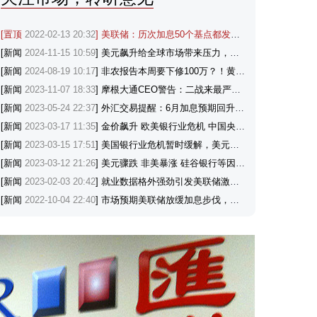
[置顶
2022-02-13 20:32
] 美联储：历次加息50个基点都发生了什么？
[新闻
2024-11-15 10:59
] 美元飙升给全球市场带来压力，涨势能否延续？
[新闻
2024-08-19 10:17
] 非农报告本周要下修100万？！黄金与美元会如何反应？
[新闻
2023-11-07 18:33
] 摩根大通CEO警告：二战来最严重的全球危机或将来临，因俄乌冲突和中东冲突持续
[新闻
2023-05-24 22:37
] 外汇交易提醒：6月加息预期回升+投资者寻求避险，美元刷新逾两个月高点
[新闻
2023-03-17 11:35
] 金价飙升 欧美银行业危机 中国央行降准支持避险黄金
[新闻
2023-03-15 17:51
] 美国银行业危机暂时缓解，美元和美联储政策前景机构怎么看？
[新闻
2023-03-12 21:26
] 美元骤跌 非美暴涨 硅谷银行等因素推动金价突破1880，机构看涨
[新闻
2023-02-03 20:42
] 就业数据格外强劲引发美联储激进行动担忧，美元创近四个半月最佳单日表现
[新闻
2022-10-04 22:40
] 市场预期美联储放缓加息步伐，金价触及三周高位，OPEC+将减产助力油价大涨近4%