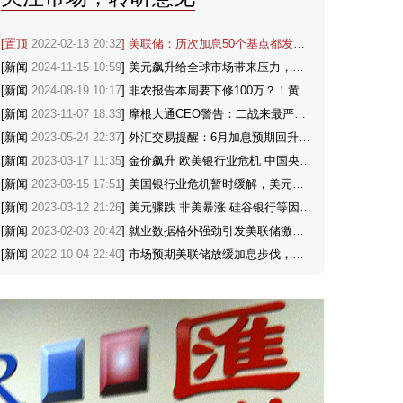
[置顶
2022-02-13 20:32
] 美联储：历次加息50个基点都发生了什么？
[新闻
2024-11-15 10:59
] 美元飙升给全球市场带来压力，涨势能否延续？
[新闻
2024-08-19 10:17
] 非农报告本周要下修100万？！黄金与美元会如何反应？
[新闻
2023-11-07 18:33
] 摩根大通CEO警告：二战来最严重的全球危机或将来临，因俄乌冲突和中东冲突持续
[新闻
2023-05-24 22:37
] 外汇交易提醒：6月加息预期回升+投资者寻求避险，美元刷新逾两个月高点
[新闻
2023-03-17 11:35
] 金价飙升 欧美银行业危机 中国央行降准支持避险黄金
[新闻
2023-03-15 17:51
] 美国银行业危机暂时缓解，美元和美联储政策前景机构怎么看？
[新闻
2023-03-12 21:26
] 美元骤跌 非美暴涨 硅谷银行等因素推动金价突破1880，机构看涨
[新闻
2023-02-03 20:42
] 就业数据格外强劲引发美联储激进行动担忧，美元创近四个半月最佳单日表现
[新闻
2022-10-04 22:40
] 市场预期美联储放缓加息步伐，金价触及三周高位，OPEC+将减产助力油价大涨近4%